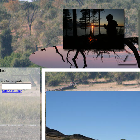
hier
suche linyanti
Suche in Liny